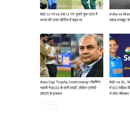
IND U-19 vs SA U-19: दूसरे यूथ ODI में
India vs Wes
भारत की नजर सीरीज में बढ़त पर
पकड़ मजबूत, वेस
Asia Cup Trophy Controversy: मोहसिन
IND vs SL, W
नकवी ने BCCI से मांगी माफ़ी, लेकिन ट्रॉफी
में ICC महिला 
लौटाने से इनकार
ने टॉस जीतकर ग