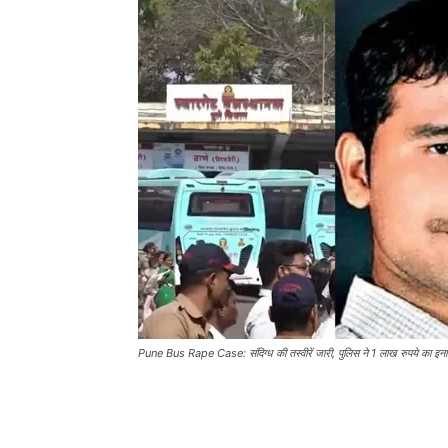
Pune Bus Rape Case: संदिग्ध की तस्वीरें जारी, पुलिस ने 1 लाख रुपये का इना