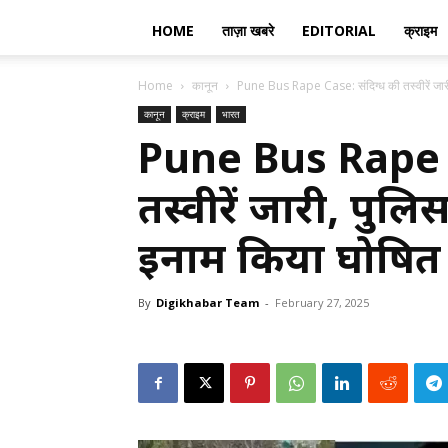
HOME
ताज़ा खबरे
EDITORIAL
क्राइम
Home
कानून
Pune Bus Rape Case: संदिग्ध की तस्वीरें जारी
कानून
क्राइम
भारत
Pune Bus Rape C
तस्वीरें जारी, पुल
इनाम किया घोषित
By
Digikhabar Team
-
February 27, 2025