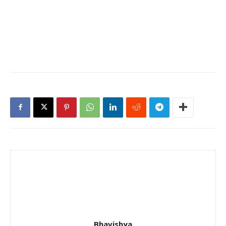
Bhavishya