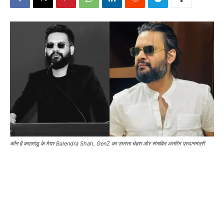
कौन है काठमांडू के मेयर Balendra Shah, GenZ का उभरता चेहरा और संभावित अंतरिम प्रधानमंत्री