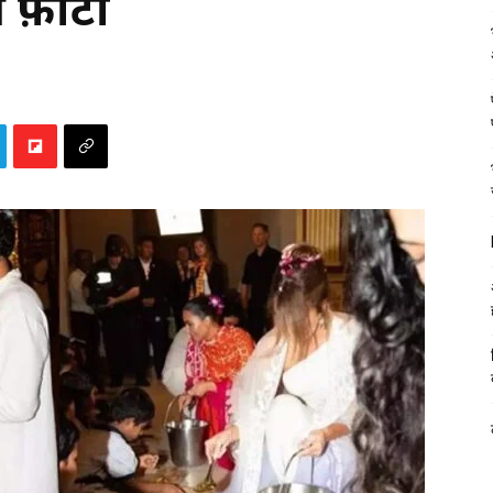
 फ़ोटो